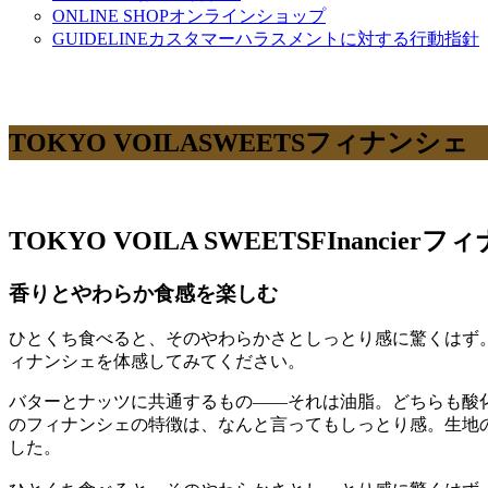
ONLINE SHOP
オンラインショップ
GUIDELINE
カスタマーハラスメントに対する行動指針
TOKYO VOILA
SWEETS
フィナンシェ
TOKYO VOILA SWEETS
FInancier
フィ
香りとやわらか食感を楽しむ
ひとくち食べると、そのやわらかさとしっとり感に驚くはず
ィナンシェを体感してみてください。
バターとナッツに共通するもの——それは油脂。どちらも酸
のフィナンシェの特徴は、なんと言ってもしっとり感。生地
した。