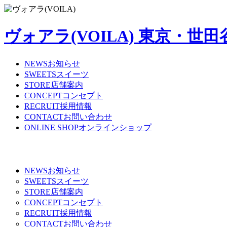
ヴォアラ(VOILA) 東京・
NEWS
お知らせ
SWEETS
スイーツ
STORE
店舗案内
CONCEPT
コンセプト
RECRUIT
採用情報
CONTACT
お問い合わせ
ONLINE SHOP
オンラインショップ
NEWS
お知らせ
SWEETS
スイーツ
STORE
店舗案内
CONCEPT
コンセプト
RECRUIT
採用情報
CONTACT
お問い合わせ